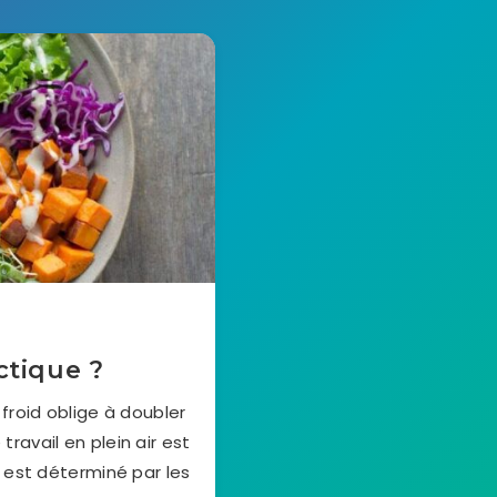
ctique ?
froid oblige à doubler
 travail en plein air est
 est déterminé par les