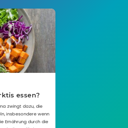
ktis essen?
ima zwingt dazu, die
ln, insbesondere wenn
die Ernährung durch die