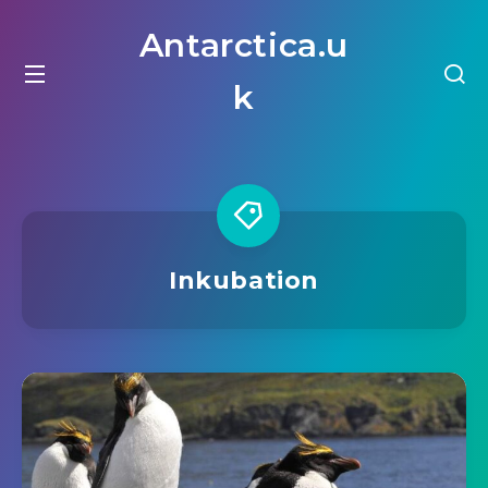
Antarctica.u
k
Inkubation