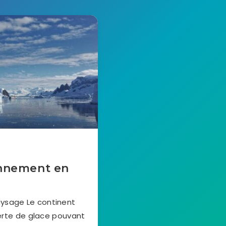
onnement en
aysage Le continent
erte de glace pouvant