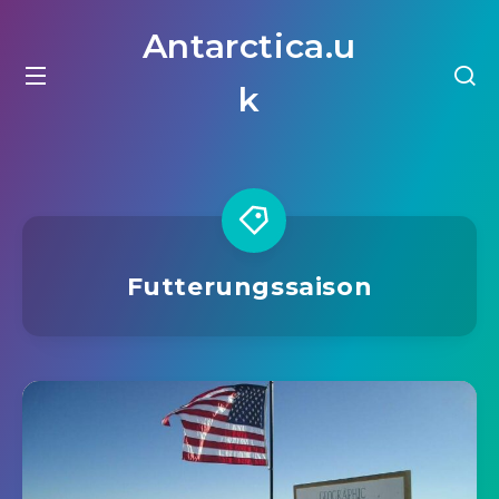
Antarctica.u
k
Futterungssaison