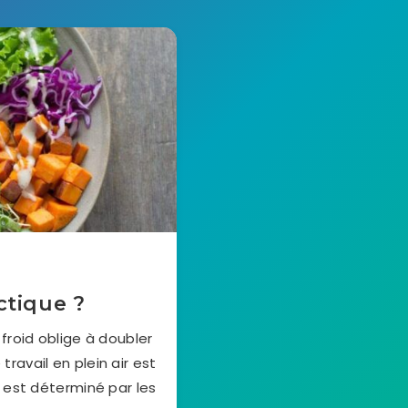
ctique ?
froid oblige à doubler
 travail en plein air est
 est déterminé par les