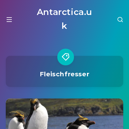
Antarctica.u
k
Fleischfresser