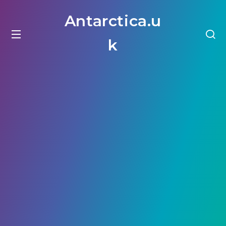
Antarctica.u
k