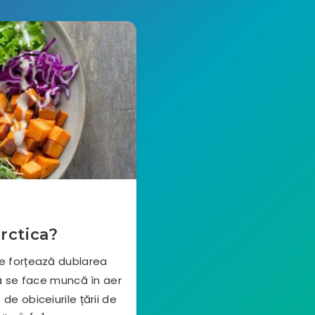
rctica?
ce forțează dublarea
că se face muncă în aer
de obiceiurile țării de