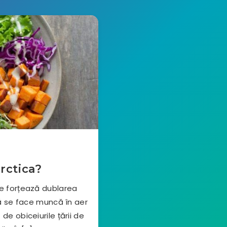
rctica?
ce forțează dublarea
că se face muncă în aer
de obiceiurile țării de