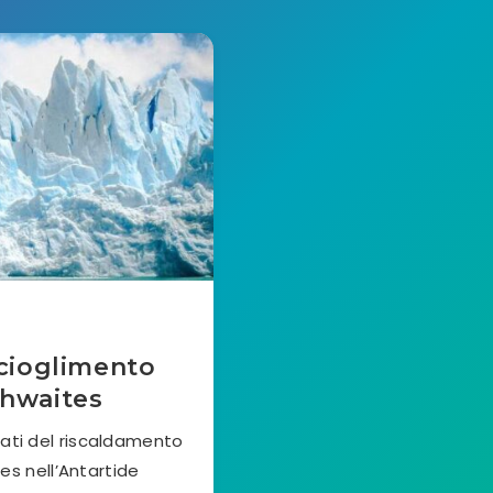
scioglimento
Thwaites
iati del riscaldamento
es nell’Antartide