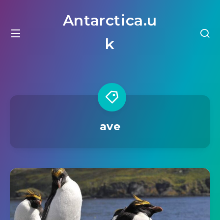
Antarctica.u
k
ave