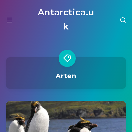
Antarctica.u
k
Arten