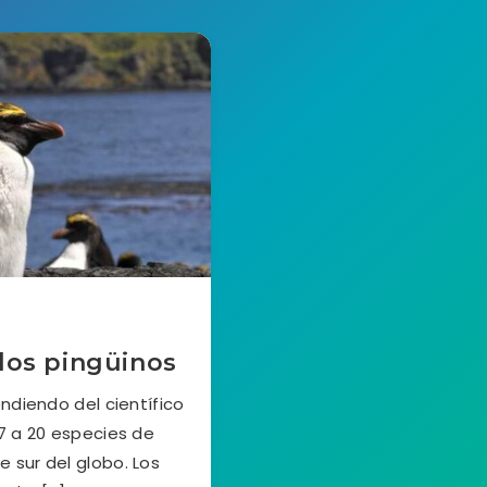
 los pingüinos
diendo del científico
7 a 20 especies de
e sur del globo. Los