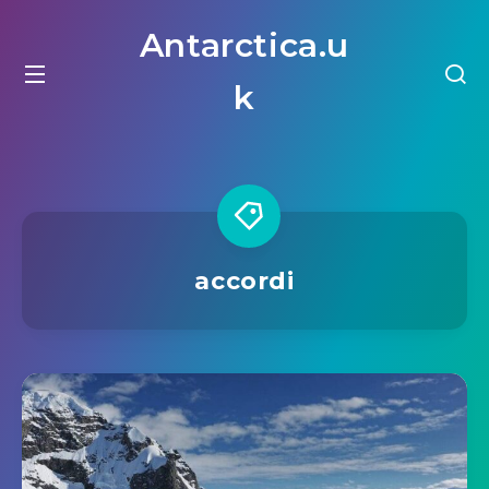
Antarctica.u
k
accordi