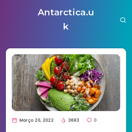
Antarctica.u
k
Março 20, 2022
3693
0