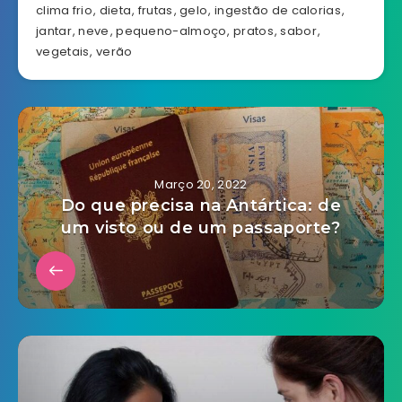
clima frio
,
dieta
,
frutas
,
gelo
,
ingestão de calorias
,
jantar
,
neve
,
pequeno-almoço
,
pratos
,
sabor
,
vegetais
,
verão
Março 20, 2022
Do que precisa na Antártica: de
um visto ou de um passaporte?