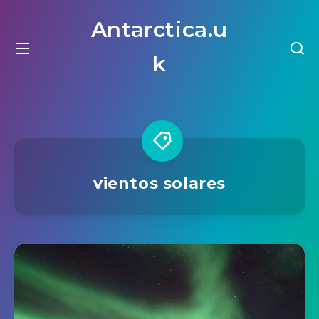
Antarctica.u
k
vientos solares