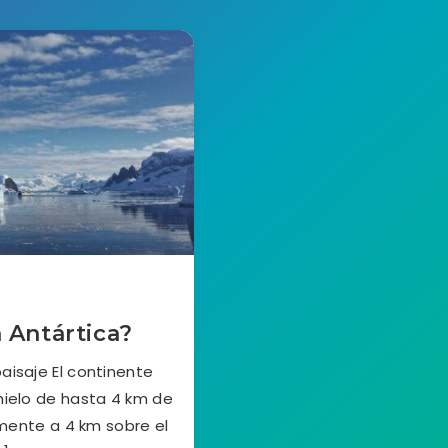
 Antártica?
aisaje El continente
hielo de hasta 4 km de
mente a 4 km sobre el