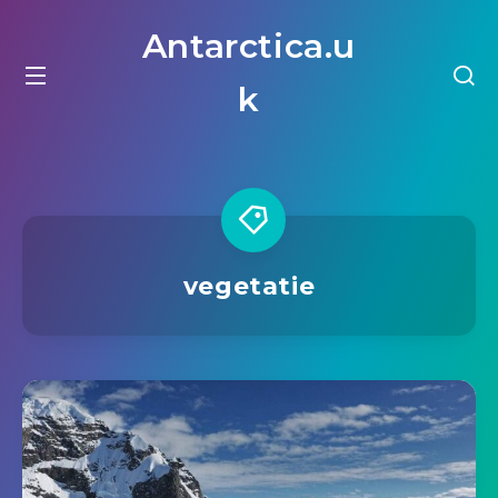
Antarctica.u
k
vegetatie