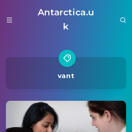
Antarctica.u
k
vant