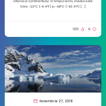
interiorul continentului. În timpul iernii, media este
între -23ºC (-9.4ºF) și -68ºC (-90.4ºF).[…]
1011
0
Noiembrie 27, 2018