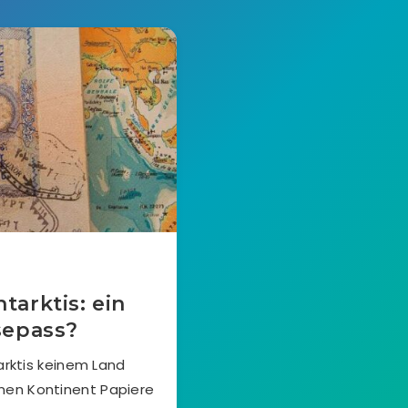
tarktis: ein
sepass?
arktis keinem Land
enen Kontinent Papiere