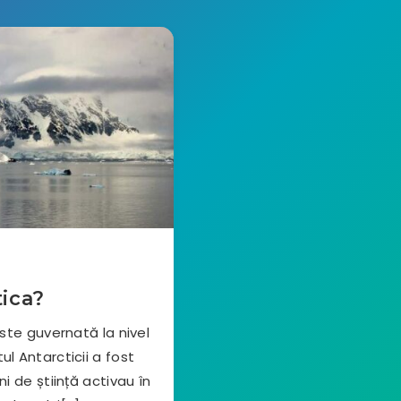
tica?
ste guvernată la nivel
tul Antarcticii a fost
i de știință activau în