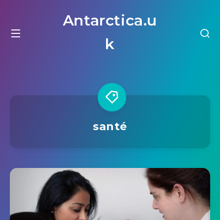
Antarctica.u
k
santé