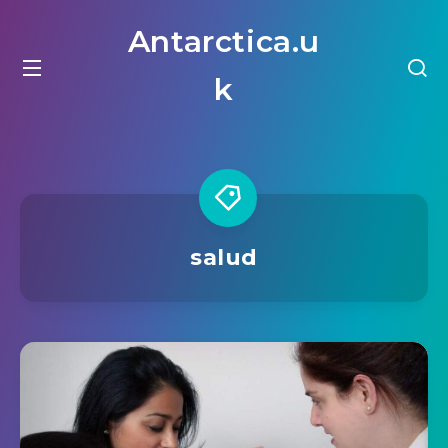
Antarctica.u
k
salud