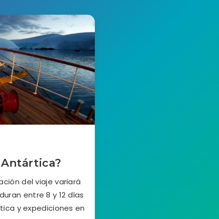
 Antártica?
ción del viaje variará
 duran entre 8 y 12 días
rtica y expediciones en