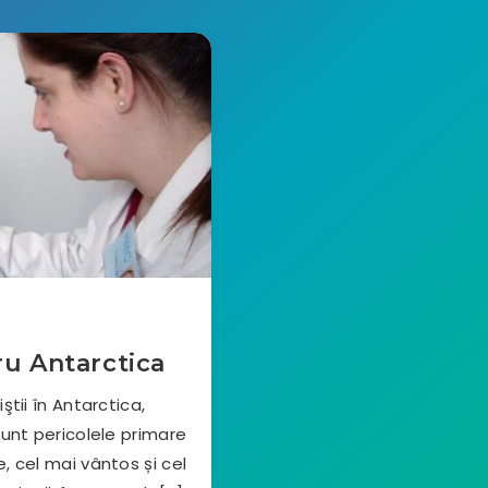
ru Antarctica
ştii în Antarctica,
sunt pericolele primare
, cel mai vântos și cel