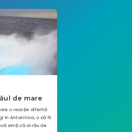
 răul de mare
are o reacție diferită
 în Antarctica, o să fii
acă simți că ai rău de