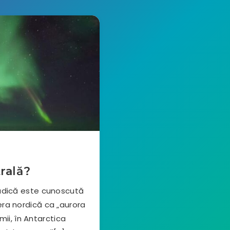
rală?
sudică este cunoscută
era nordică ca „aurora
ii, în Antarctica