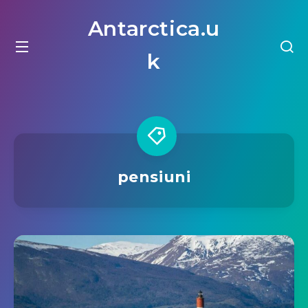
Antarctica.u
k
pensiuni