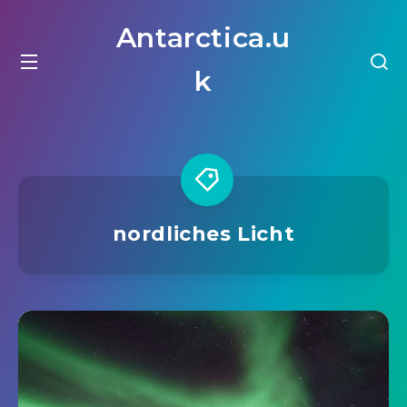
Antarctica.u
k
nordliches Licht