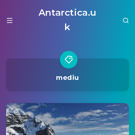
Antarctica.u
k
mediu