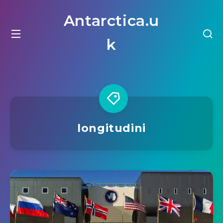
Antarctica.u
k
longitudini