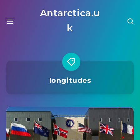
Antarctica.u
k
longitudes