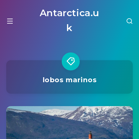
Antarctica.u
k
lobos marinos