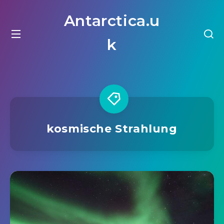
Antarctica.u
k
kosmische Strahlung