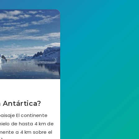
 Antártica?
aisaje El continente
hielo de hasta 4 km de
mente a 4 km sobre el