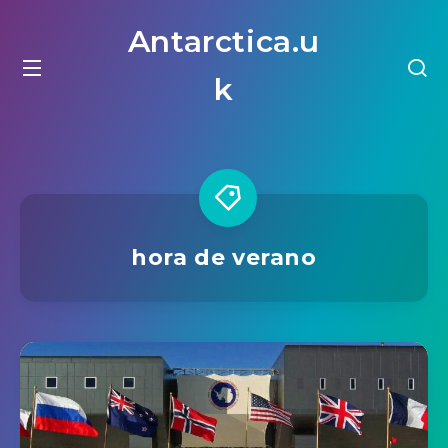
Antarctica.u
k
hora de verano