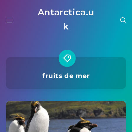
Antarctica.u
k
fruits de mer