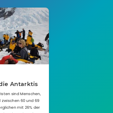
die Antarktis
risten sind Menschen,
d zwischen 60 und 69
rglichen mit 26% der