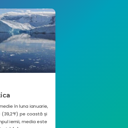
ica
edie în luna ianuarie,
 (39,2ºF) pe coastă și
mpul iernii, media este