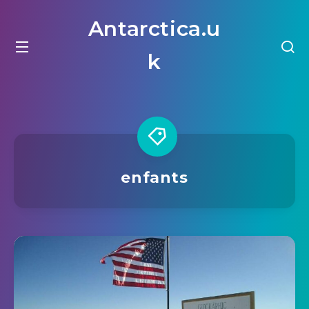
Antarctica.u
k
enfants