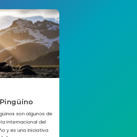
 Pingüino
ngüinos son algunos de
ía Internacional del
o y es una iniciativa