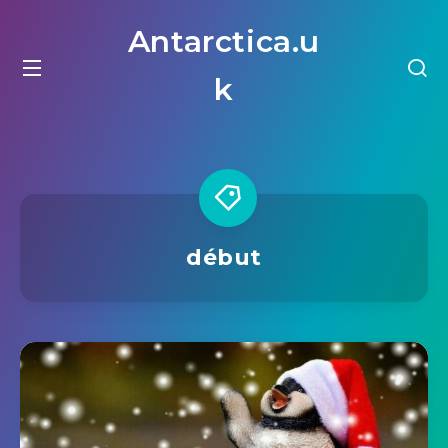
Antarctica.u
k
début