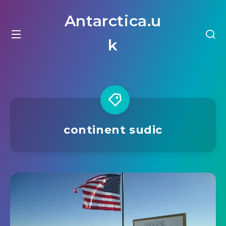
Antarctica.u
k
continent sudic