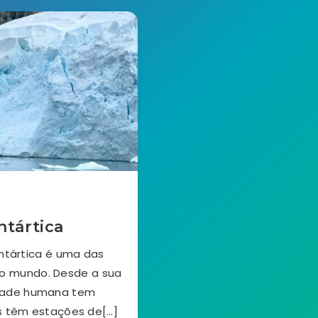
tártica
ntártica é uma das
do mundo. Desde a sua
vidade humana tem
s têm estações de[…]