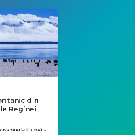
britanic din
le Reginei
 suverana britanică a