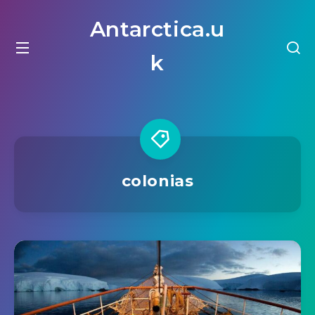
Antarctica.u
k
colonias