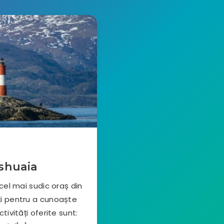
Ushuaia
cel mai sudic oraș din
ăți pentru a cunoaște
tivități oferite sunt: