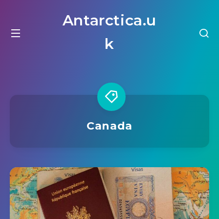
Antarctica.u
k
Canada