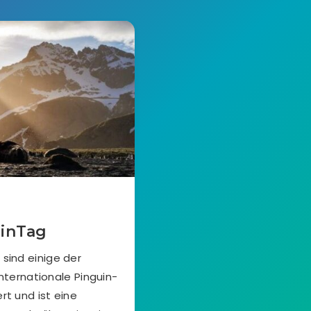
uinTag
 sind einige der
nternationale Pinguin-
rt und ist eine